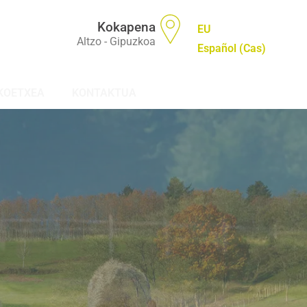
Kokapena
EU
Altzo - Gipuzkoa
Español
(
Cas
)
KOETXEA
KONTAKTUA