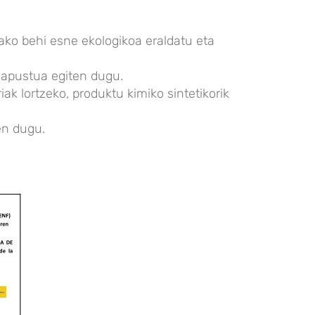
ko behi esne ekologikoa eraldatu eta
o apustua egiten dugu.
k lortzeko, produktu kimiko sintetikorik
en dugu.