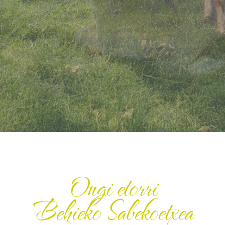
Ongi etorri
Behieko Sabekoetxea