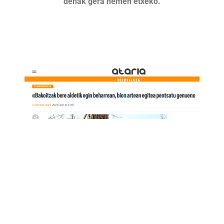
denak gera hemen etxeko.