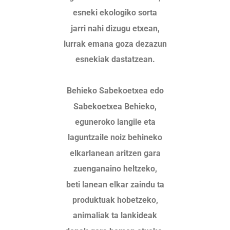
esneki ekologiko sorta
jarri nahi dizugu etxean,
lurrak emana goza dezazun
esnekiak dastatzean.
Behieko Sabekoetxea edo
Sabekoetxea Behieko,
eguneroko langile eta
laguntzaile noiz behineko
elkarlanean aritzen gara
zuenganaino heltzeko,
beti lanean elkar zaindu ta
produktuak hobetzeko,
animaliak ta lankideak