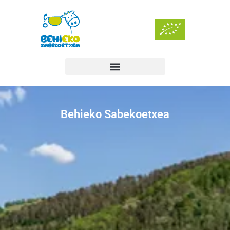
Behieko Sabekoetxea