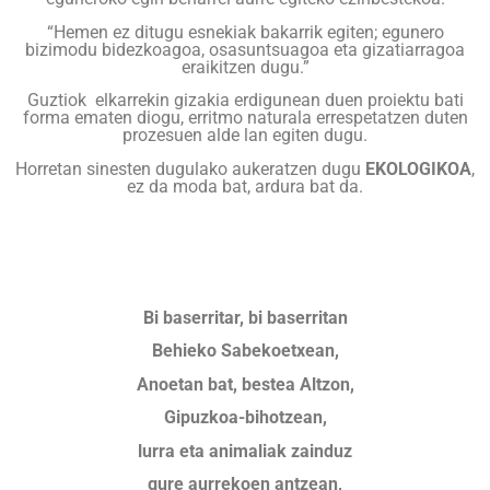
“Hemen ez ditugu esnekiak bakarrik egiten; egunero
bizimodu bidezkoagoa, osasuntsuagoa eta gizatiarragoa
eraikitzen dugu.”
Guztiok elkarrekin gizakia erdigunean duen proiektu bati
forma ematen diogu, erritmo naturala errespetatzen duten
prozesuen alde lan egiten dugu.
Horretan sinesten dugulako aukeratzen dugu
EKOLOGIKOA
,
ez da moda bat, ardura bat da.
Bi baserritar, bi baserritan
Behieko Sabekoetxean,
Anoetan bat, bestea Altzon,
Gipuzkoa-bihotzean,
lurra eta animaliak zainduz
gure aurrekoen antzean,