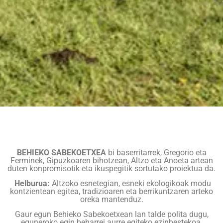
BEHIEKO SABEKOETXEA
bi baserritarrek, Gregorio eta
Ferminek, Gipuzkoaren bihotzean, Altzo eta Anoeta artean
duten konpromisotik eta ikuspegitik sortutako proiektua da.
Helburua:
Altzoko esnetegian, esneki ekologikoak modu
kontzientean egitea, tradizioaren eta berrikuntzaren arteko
oreka mantenduz.
Gaur egun Behieko Sabekoetxean lan talde polita dugu,
eguneroko egin beharrei aurre egiteko ezinbestekoa.