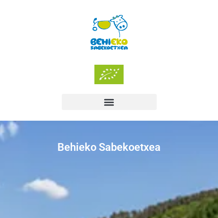
Behieko Sabekoetxea